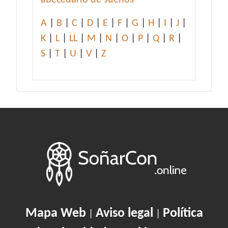
abecedario de sueños
A
|
B
|
C
|
D
|
E
|
F
|
G
|
H
|
I
|
J
|
K
|
L
|
LL
|
M
|
N
|
O
|
P
|
Q
|
R
|
S
|
T
|
U
|
V
|
Z
Mapa Web
Aviso legal
Política
|
|