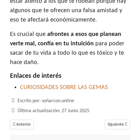
estar atento a los que te rodean porque hay
algunos que te ofrecen una falsa amistad y
eso te afectará económicamente.
Es crucial que
afrontes a esos que planean
verte mal, confía en tu intuición
para poder
sacar de tu vida a todo lo que es tóxico y te
hace daño.
Enlaces de interés
CURIOSIDADES SOBRE LAS GEMAS
Detalles
Escrito por:
soñarcon.online
Última actualización: 27 Junio 2025
Artículo anterior: Soñar con granos, un sueño que simboliza problemas fís
Artículo siguiente
Anterior
Siguiente