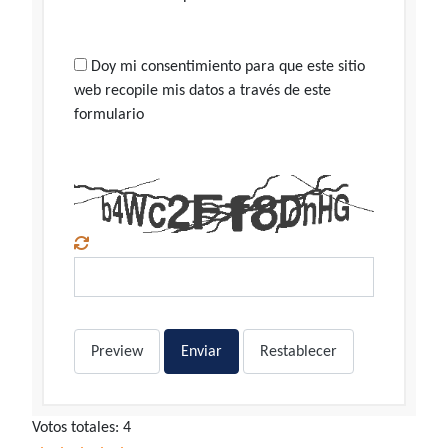
Doy mi consentimiento para que este sitio
web recopile mis datos a través de este
formulario
Preview
Enviar
Restablecer
Ratio:
Votos totales: 4
5
/
5