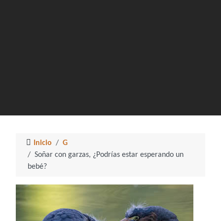
Inicio
G
Soñar con garzas, ¿Podrías estar esperando un
bebé?