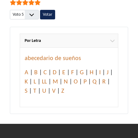
Por favor, vote
Por Letra
abecedario de sueños
A
|
B
|
C
|
D
|
E
|
F
|
G
|
H
|
I
|
J
|
K
|
L
|
LL
|
M
|
N
|
O
|
P
|
Q
|
R
|
S
|
T
|
U
|
V
|
Z