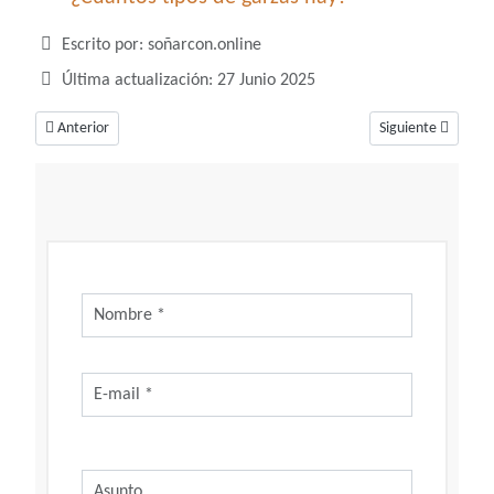
Detalles
Escrito por:
soñarcon.online
Última actualización: 27 Junio 2025
Artículo anterior: Soñar con guitarra, un hermoso instrumento musical
Artículo siguiente
Anterior
Siguiente