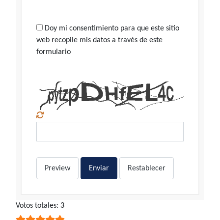
Doy mi consentimiento para que este sitio
web recopile mis datos a través de este
formulario
Preview
Enviar
Restablecer
Ratio:
Votos totales: 3
5
/
5