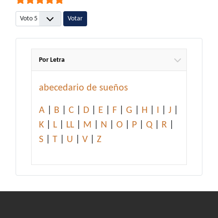
Por favor, vote
Por Letra
abecedario de sueños
A
|
B
|
C
|
D
|
E
|
F
|
G
|
H
|
I
|
J
|
K
|
L
|
LL
|
M
|
N
|
O
|
P
|
Q
|
R
|
S
|
T
|
U
|
V
|
Z