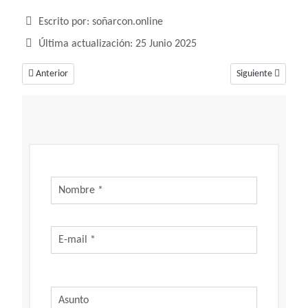
Detalles
Escrito por:
soñarcon.online
Última actualización: 25 Junio 2025
Artículo anterior: Soñar con derramar, un sueño con distintos significados
Artículo siguiente:
Anterior
Siguiente