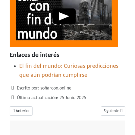
Enlaces de interés
El fin del mundo: Curiosas predicciones
que aún podrían cumplirse
Detalles
Escrito por:
soñarcon.online
Última actualización: 25 Junio 2025
Artículo anterior: Soñar con fiesta, un sueño cargado de celebraciones y 
Artículo siguiente
Anterior
Siguiente