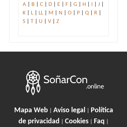
A
|
B
|
C
|
D
|
E
|
F
|
G
|
H
|
I
|
J
|
K
|
L
|
LL
|
M
|
N
|
O
|
P
|
Q
|
R
|
S
|
T
|
U
|
V
|
Z
Mapa Web
Aviso legal
Política
|
|
de privacidad
Cookies
Faq
|
|
|