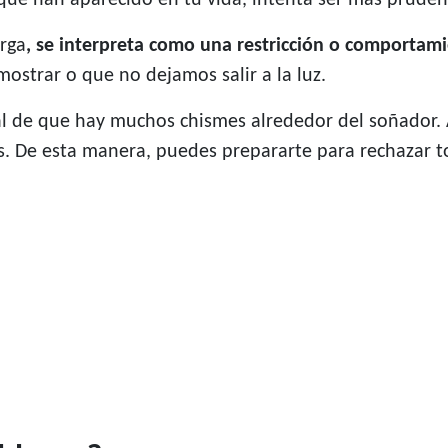
que han aparecido en tu vida, intenta ser más pruden
arga
, se interpreta como una restricción o comportam
ostrar o que no dejamos salir a la luz.
l de que hay muchos chismes alrededor del soñador. 
s. De esta manera, puedes prepararte para rechazar t