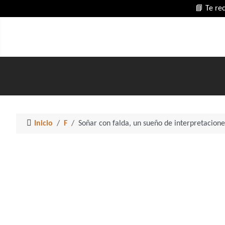
📘 Te re
Inicio
F
Soñar con falda, un sueño de interpretacione