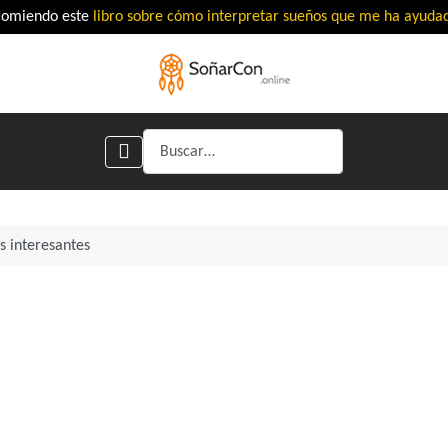
comiendo este
libro sobre cómo interpretar sueños que me ha ayud
Buscar
s interesantes