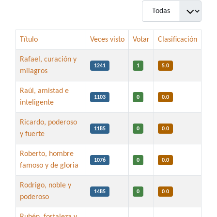
Cantidad
Título
Veces visto
Votar
Clasificación
Rafael, curación y
1241
1
5.0
milagros
Raúl, amistad e
1103
0
0.0
inteligente
Ricardo, poderoso
1185
0
0.0
y fuerte
Roberto, hombre
1076
0
0.0
famoso y de gloria
Rodrigo, noble y
1485
0
0.0
poderoso
Rubén, fortaleza y