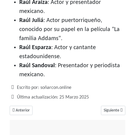
Raúl Araiza
: Actor y presentador
mexicano.
Raúl Juliá
: Actor puertorriqueño,
conocido por su papel en la película "La
familia Addams".
Raúl Esparza
: Actor y cantante
estadounidense.
Raúl Sandoval
: Presentador y periodista
mexicano.
Detalles
Escrito por:
soñarcon.online
Última actualización: 25 Marzo 2025
Artículo anterior: Rafael, curación y milagros
Artículo siguiente:
Anterior
Siguiente