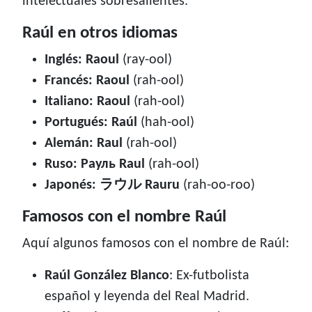
intelectuales sobresalientes.
Raúl en otros idiomas
Inglés: Raoul
(ray-ool)
Francés: Raoul
(rah-ool)
Italiano: Raoul
(rah-ool)
Portugués: Raúl
(hah-ool)
Alemán: Raul
(rah-ool)
Ruso: Рауль Raul
(rah-ool)
Japonés: ラウル Rauru
(rah-oo-roo)
Famosos con el nombre Raúl
Aquí algunos famosos con el nombre de Raúl:
Raúl González Blanco
: Ex-futbolista
español y leyenda del Real Madrid.