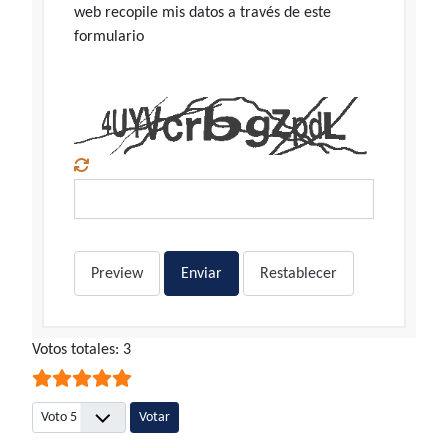
web recopile mis datos a través de este
formulario
Preview
Enviar
Restablecer
Ratio:
Votos totales: 3
5
/
5
Por favor, vote