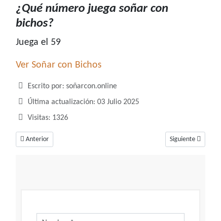
¿Qué número juega soñar con
bichos?
Juega el 59
Ver Soñar con Bichos
Detalles
Escrito por:
soñarcon.online
Última actualización: 03 Julio 2025
Visitas: 1326
Artículo anterior: ¿Qué número juega soñar con beso?
Artículo siguiente
Anterior
Siguiente