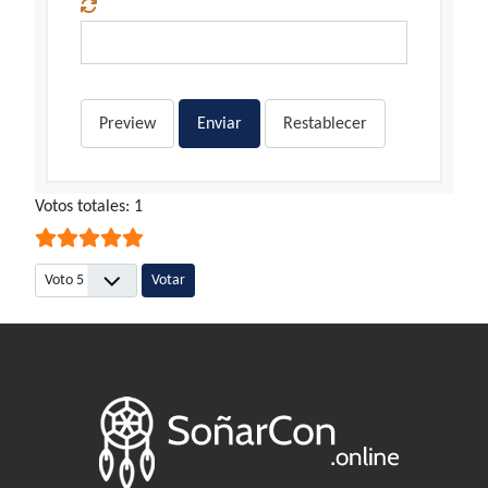
Preview
Enviar
Restablecer
Ratio:
Votos totales: 1
5
/
5
Por favor, vote