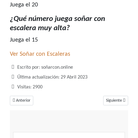
Juega el 20
¿Qué número juega soñar con
escalera muy alta?
Juega el 15
Ver Soñar con Escaleras
Detalles
Escrito por:
soñarcon.online
Última actualización: 29 Abril 2023
Visitas: 2900
Artículo anterior: ¿Qué número juega soñar con erizo?
Artículo siguiente
Anterior
Siguiente