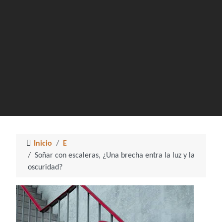
Inicio
E
Soñar con escaleras, ¿Una brecha entra la luz y la
oscuridad?