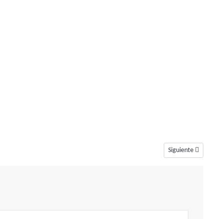
Artículo siguiente
Siguiente