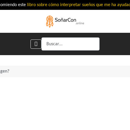
comiendo este
libro sobre cómo interpretar sueños que me ha ayud
Buscar
rgen?