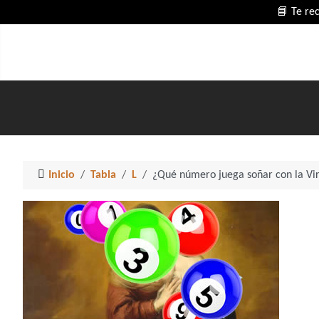
📘 Te re
Inicio
Tabla
L
¿Qué número juega soñar con la Vi