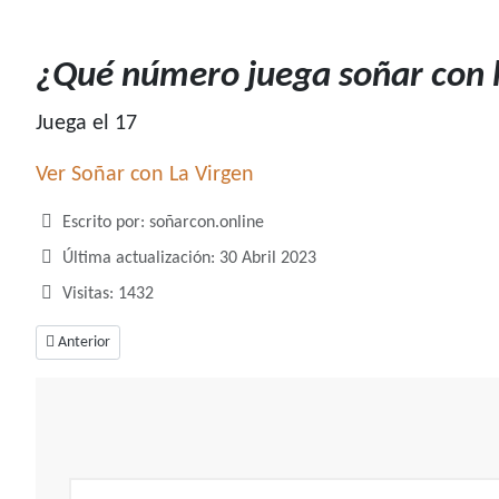
¿Qué número juega soñar con l
Juega el 17
Ver Soñar con La Virgen
Detalles
Escrito por:
soñarcon.online
Última actualización: 30 Abril 2023
Visitas: 1432
Artículo anterior: ¿Qué número juega soñar con la luna?
Anterior