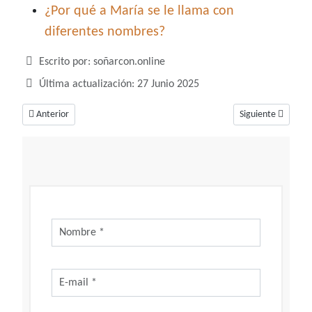
¿Por qué a María se le llama con
diferentes nombres?
Detalles
Escrito por:
soñarcon.online
Última actualización: 27 Junio 2025
Artículo anterior: Soñar con lotería, un sueño de buen presagio para tu 
Artículo siguiente
Anterior
Siguiente