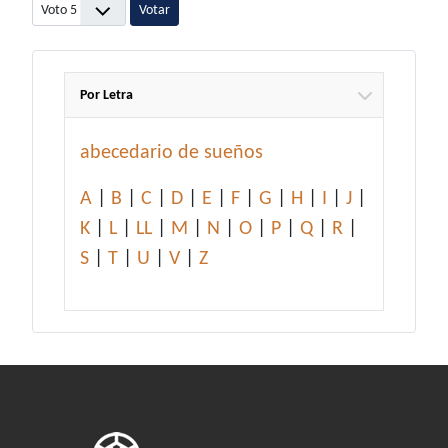
Por favor, vote
Por Letra
abecedario de sueños
A
|
B
|
C
|
D
|
E
|
F
|
G
|
H
|
I
|
J
|
K
|
L
|
LL
|
M
|
N
|
O
|
P
|
Q
|
R
|
S
|
T
|
U
|
V
|
Z