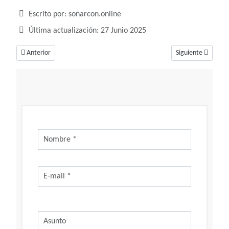
Detalles
Escrito por:
soñarcon.online
Última actualización: 27 Junio 2025
Artículo anterior: Soñar con lava, un sueño que dice mucho sobre tus sen
Artículo siguiente
Anterior
Siguiente