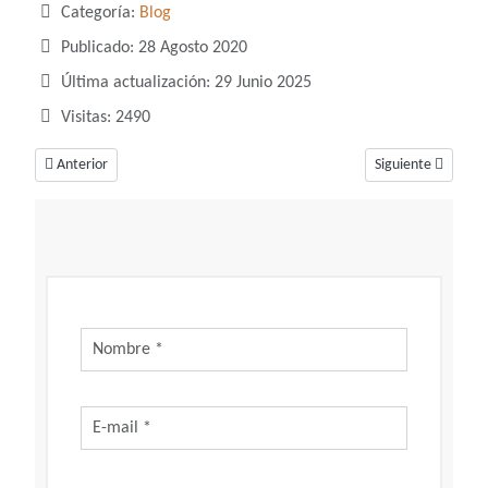
Categoría:
Blog
Publicado: 28 Agosto 2020
Última actualización: 29 Junio 2025
Visitas: 2490
Artículo anterior: ¿Cómo quitar la acidez a la naranja?
Artículo siguiente
Anterior
Siguiente