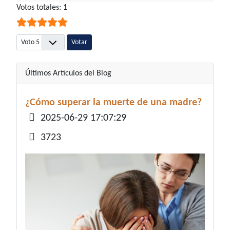
Ratio:
Votos totales: 1
5
/
5
Por favor, vote
Últimos Artículos del Blog
¿Cómo superar la muerte de una madre?
Detalles
2025-06-29 17:07:29
3723