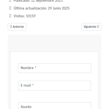
Publicado: 12 Septiembre 2021
Última actualización: 29 Junio 2025
Visitas: 10159
Artículo anterior: Soñar con el número 14, un número de superación
Artículo siguiente
Anterior
Siguiente