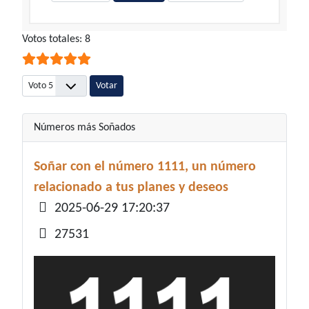
Ratio:
Votos totales: 8
5
/
5
Por favor, vote
Números más Soñados
Soñar con el número 1111, un número
relacionado a tus planes y deseos
Detalles
2025-06-29 17:20:37
27531