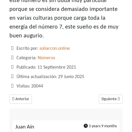
este número es sin duda muy particular
porque se considera demasiado importante
en varias culturas porque carga toda la
energía del número 7, este sueño es de muy
buen augurio.
Detalles
Escrito por:
soñarcon.online
Categoría:
Números
Publicado: 11 Septiembre 2021
Última actualización: 29 Junio 2025
Visitas: 20044
Artículo anterior: Soñar con el número 13, un número que podría ser mal
Artículo siguiente
Anterior
Siguiente
3 years 9 months
Juan Aín