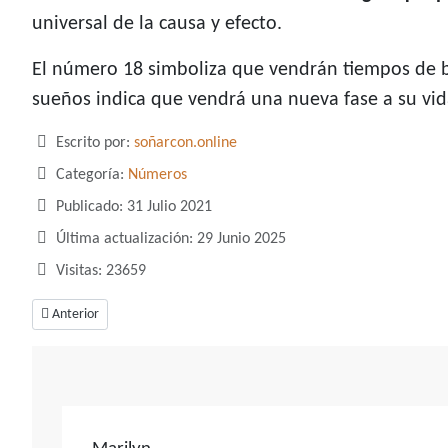
universal de la causa y efecto.
El número 18 simboliza que vendrán tiempos de b
sueños indica que vendrá una nueva fase a su vid
Detalles
Escrito por:
soñarcon.online
Categoría:
Números
Publicado: 31 Julio 2021
Última actualización: 29 Junio 2025
Visitas: 23659
Artículo anterior: Soñar con el número 17, un número que habla de la in
Anterior