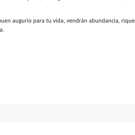
uen augurio para tu vida, vendrán abundancia, riquez
a.
mortalidad