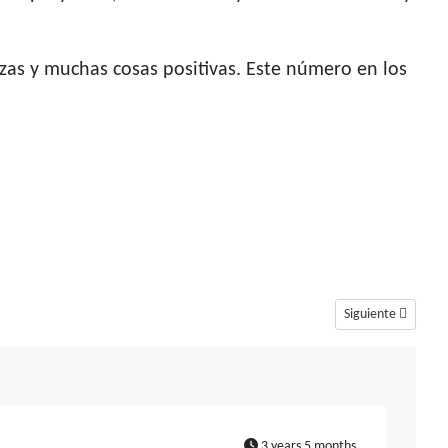
as y muchas cosas positivas. Este número en los
Artículo siguiente
Siguiente
3 years 5 months