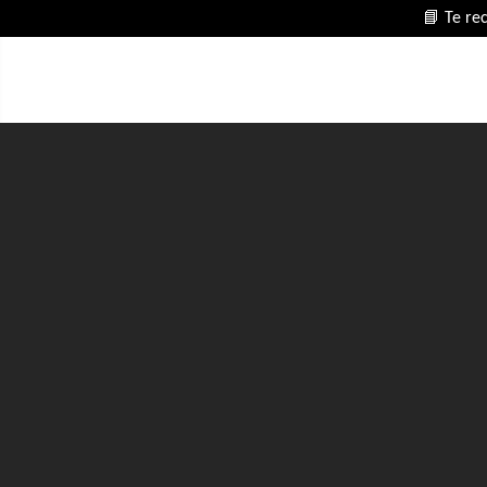
📘 Te re