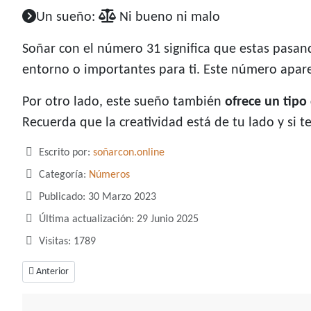
Un sueño:
Ni bueno ni malo
Soñar con el número 31 significa que estas pasan
entorno o importantes para ti. Este número apar
Por otro lado, este sueño también
ofrece un tipo
Recuerda que la creatividad está de tu lado y si t
Detalles
Escrito por:
soñarcon.online
Categoría:
Números
Publicado: 30 Marzo 2023
Última actualización: 29 Junio 2025
Visitas: 1789
Artículo anterior: Soñar con el número 30, un número de espontaneidad 
Anterior