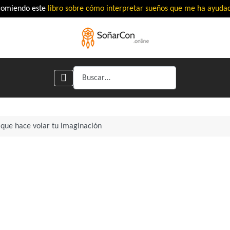
comiendo este
libro sobre cómo interpretar sueños que me ha ayud
Buscar
que hace volar tu imaginación