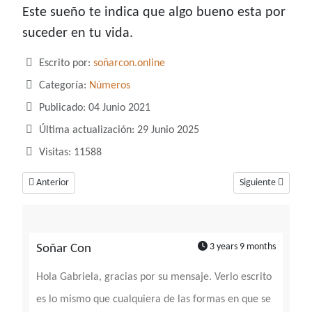
Este sueño te indica que algo bueno esta por
suceder en tu vida.
Detalles
Escrito por:
soñarcon.online
Categoría:
Números
Publicado: 04 Junio 2021
Última actualización: 29 Junio 2025
Visitas: 11588
Artículo anterior: Soñar con el número 32, un número que habla mucho de
Artículo siguiente
Anterior
Siguiente
3 years 9 months
Soñar Con
Hola Gabriela, gracias por su mensaje. Verlo escrito
es lo mismo que cualquiera de las formas en que se