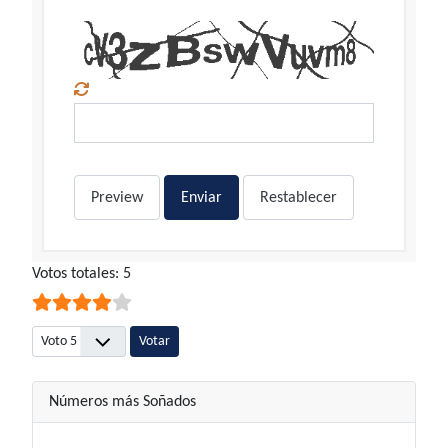
Preview
Enviar
Restablecer
Ratio:
Votos totales: 5
4
/
5
Por favor, vote
Números más Soñados