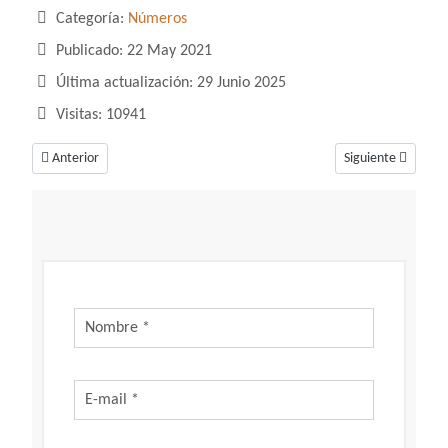
Categoría:
Números
Publicado: 22 May 2021
Última actualización: 29 Junio 2025
Visitas: 10941
Artículo anterior: Soñar con el número 777, un número perfecto para tu 
Artículo siguiente
Anterior
Siguiente