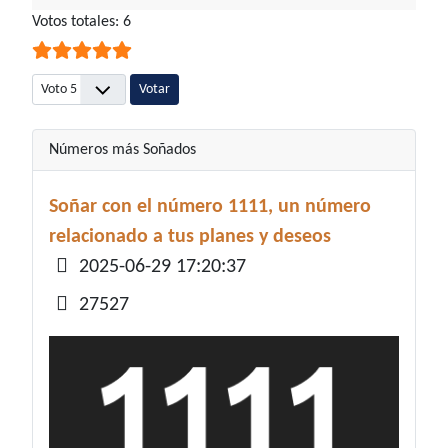
Ratio:
Votos totales: 6
5
/
5
Por favor, vote
Números más Soñados
Soñar con el número 1111, un número
relacionado a tus planes y deseos
Detalles
2025-06-29 17:20:37
27527