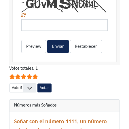
Preview
Enviar
Restablecer
Ratio:
Votos totales: 1
5
/
5
Por favor, vote
Números más Soñados
Soñar con el número 1111, un número