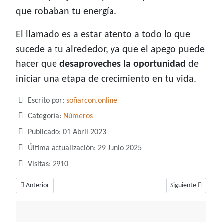
que robaban tu energía.
El llamado es a estar atento a todo lo que
sucede a tu alrededor, ya que el apego puede
hacer que
desaproveches la oportunidad
de
iniciar una etapa de crecimiento en tu vida.
Detalles
Escrito por:
soñarcon.online
Categoría:
Números
Publicado: 01 Abril 2023
Última actualización: 29 Junio 2025
Visitas: 2910
Artículo anterior: Soñar con el número 80, un número de fuerza y autori
Artículo siguiente
Anterior
Siguiente