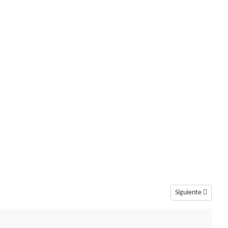
Artículo siguiente
Siguiente