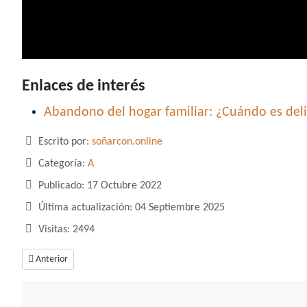
Enlaces de interés
Abandono del hogar familiar: ¿Cuándo es del
Detalles
Escrito por:
soñarcon.online
Categoría:
A
Publicado: 17 Octubre 2022
Última actualización: 04 Septiembre 2025
Visitas: 2494
Artículo anterior: Soñar con abrir, ¿Listo para abrirte un nuevo camino?
Anterior