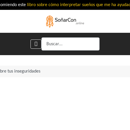
comiendo este
libro sobre cómo interpretar sueños que me ha ayud
Buscar
bre tus inseguridades