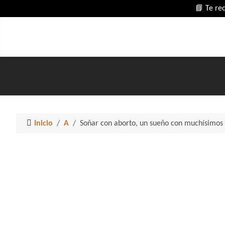
📘 Te re
Inicio
A
Soñar con aborto, un sueño con muchísimos