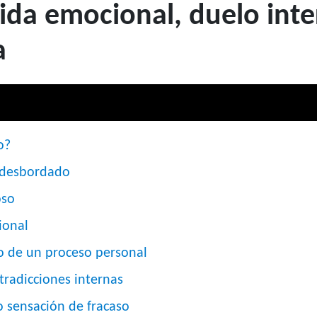
ida emocional, duelo inte
a
o?
 desbordado
oso
ional
o de un proceso personal
tradicciones internas
o sensación de fracaso