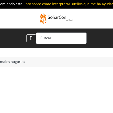
comiendo este
libro sobre cómo interpretar sueños que me ha ayud
Buscar
 malos augurios