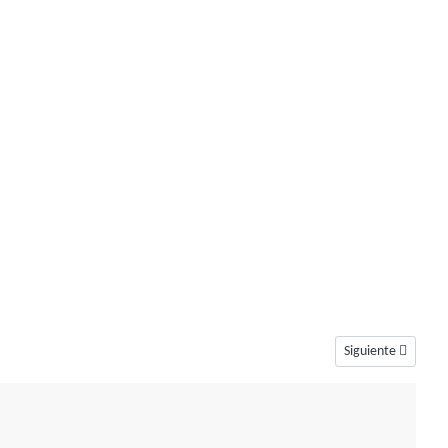
Artículo siguiente:
Siguiente