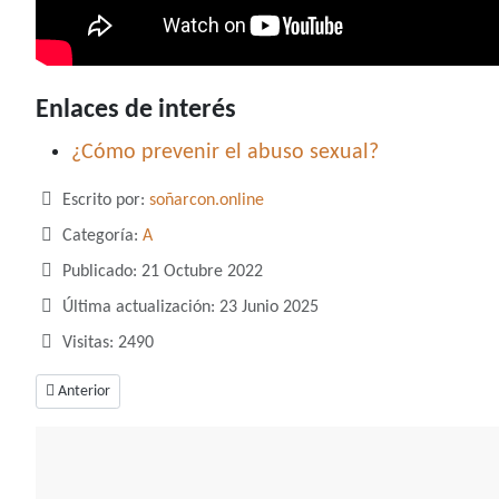
Enlaces de interés
¿Cómo prevenir el abuso sexual?
Detalles
Escrito por:
soñarcon.online
Categoría:
A
Publicado: 21 Octubre 2022
Última actualización: 23 Junio 2025
Visitas: 2490
Artículo anterior: Soñar con alfileres, lo que no te han contado
Anterior