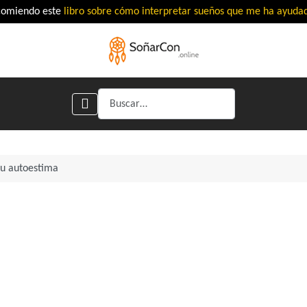
comiendo este
libro sobre cómo interpretar sueños que me ha ayud
Buscar
tu autoestima