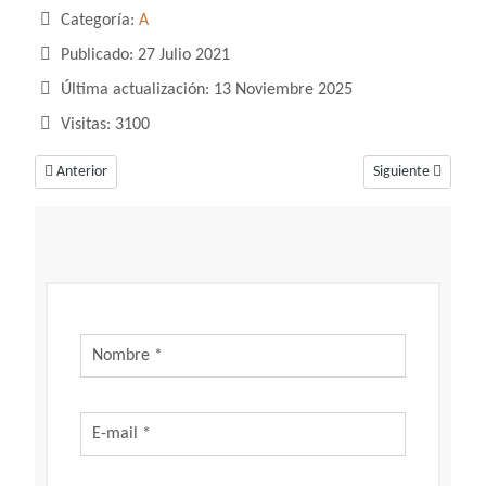
Categoría:
A
Publicado: 27 Julio 2021
Última actualización: 13 Noviembre 2025
Visitas: 3100
Artículo anterior: Soñar con árboles, un sueño que habla de tu crecimien
Artículo siguiente
Anterior
Siguiente