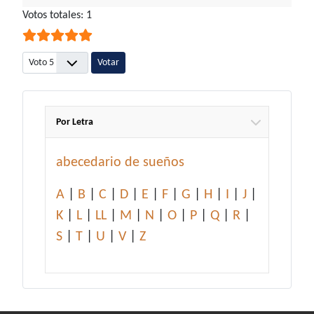
Ratio:
Votos totales: 1
5
/
5
Por favor, vote
Por Letra
abecedario de sueños
A
|
B
|
C
|
D
|
E
|
F
|
G
|
H
|
I
|
J
|
K
|
L
|
LL
|
M
|
N
|
O
|
P
|
Q
|
R
|
S
|
T
|
U
|
V
|
Z