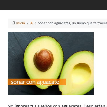
Inicio
A
Soñar con aguacates, un sueño que te traer
No ignores tus sueños con aguacates. Despiertan