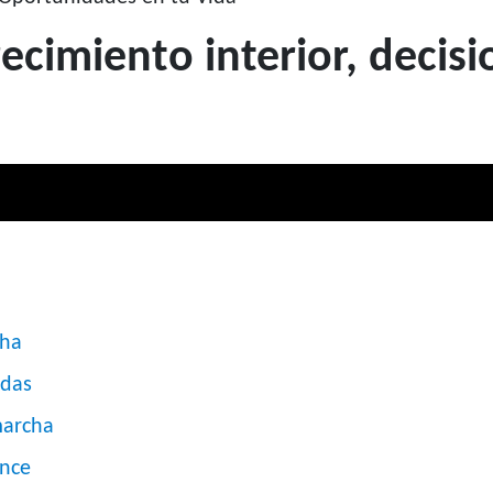
ecimiento interior, decis
cha
idas
marcha
ance