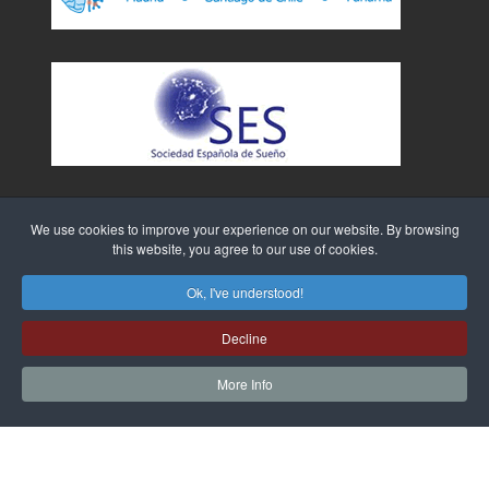
We use cookies to improve your experience on our website. By browsing
this website, you agree to our use of cookies.
Ok, I've understood!
Sitio Web creado por
WebTao
Decline
More Info