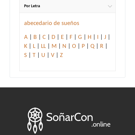
Por Letra
abecedario de sueños
A
|
B
|
C
|
D
|
E
|
F
|
G
|
H
|
I
|
J
|
K
|
L
|
LL
|
M
|
N
|
O
|
P
|
Q
|
R
|
S
|
T
|
U
|
V
|
Z