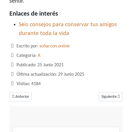
sentir.
Enlaces de interés
Seis consejos para conservar tus amigos
durante toda la vida
Detalles
Escrito por:
soñarcon.online
Categoría:
A
Publicado: 25 Junio 2021
Última actualización: 29 Junio 2025
Visitas: 4184
Artículo anterior: Soñar con auto deportivo, un sueño cargado de emocio
Artículo siguiente
Anterior
Siguiente