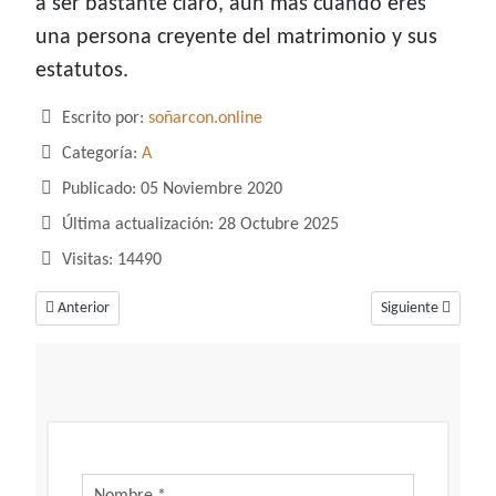
a ser bastante claro, aún más cuando eres
una persona creyente del matrimonio y sus
estatutos.
Detalles
Escrito por:
soñarcon.online
Categoría:
A
Publicado: 05 Noviembre 2020
Última actualización: 28 Octubre 2025
Visitas: 14490
Artículo anterior: Soñar con almejas, ¿Te recuerda al mar?
Artículo siguiente
Anterior
Siguiente