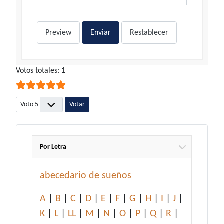
Preview
Enviar
Restablecer
Ratio:
Votos totales: 1
5
/
5
Por favor, vote
Por Letra
abecedario de sueños
A
|
B
|
C
|
D
|
E
|
F
|
G
|
H
|
I
|
J
|
K
|
L
|
LL
|
M
|
N
|
O
|
P
|
Q
|
R
|