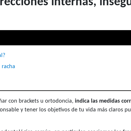
recciones internas, inseg
al?
 racha
ñar con brackets u ortodoncia,
indica las medidas cor
onsable y tener los objetivos de tu vida más claros p