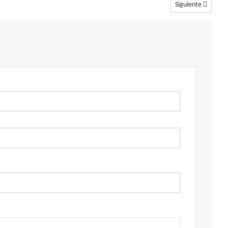
Artículo siguiente
Siguiente