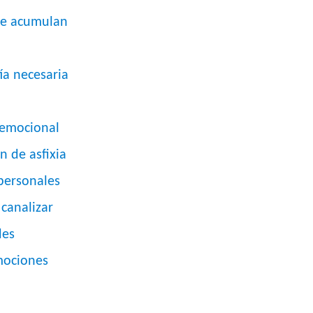
se acumulan
ía necesaria
 emocional
 de asfixia
personales
canalizar
des
mociones