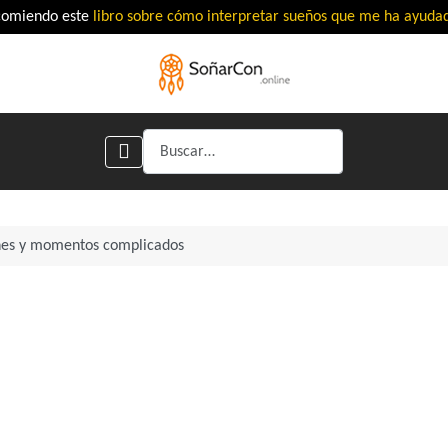
comiendo este
libro sobre cómo interpretar sueños que me ha ayud
Buscar
ones y momentos complicados