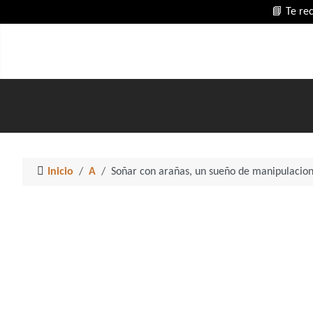
📘 Te re
Inicio
A
Soñar con arañas, un sueño de manipulaci