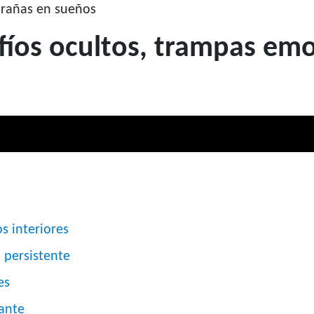
arañas en sueños
fíos ocultos, trampas emo
s interiores
 persistente
es
ante