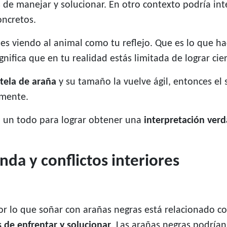
de manejar y solucionar. En otro contexto podría in
oncretos.
es viendo al animal como tu reflejo. Que es lo que h
gnifica que en tu realidad estás limitada de lograr ci
tela de araña
y su tamaño la vuelve ágil, entonces el
 mente.
o un todo para lograr obtener una
interpretación ver
da y conflictos interiores
por lo que soñar con arañas negras está relacionado c
es de enfrentar y solucionar
. Las arañas negras podría