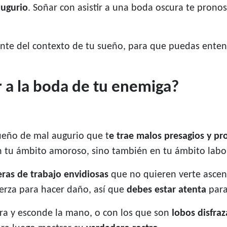
augurio
. Soñar con asistir a una boda oscura te prono
ente del contexto de tu sueño, para que puedas enten
ir a la boda de tu enemiga?
sueño de mal augurio que t
e trae malos presagios y pr
 tu ámbito amoroso, sino también en tu ámbito labor
as de trabajo envidiosas
que no quieren verte ascend
erza para hacer daño, así que
debes estar atenta
para
dra y esconde la mano, o con los que son
lobos disfra