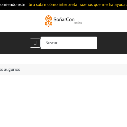
comiendo este
libro sobre cómo interpretar sueños que me ha ayud
Buscar
os augurios