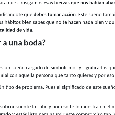
 para que consigamos
esas fuerzas que nos habían ab
indicándote que
debes tomar acción
. Este sueño tamb
os hábitos bien sabes que no te hacen nada bien y qui
calidad de vida
.
ir a una boda?
, es un sueño cargado de simbolismos y significados q
nial
con aquella persona que tanto quieres y por eso 
n tipo de problema. Pues el significado de este sueño
ubconsciente lo sabe y por eso te lo muestra en el m
ado y estás listo
para asumir este compromiso tan i