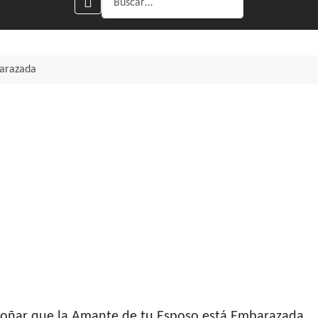
barazada
 Soñar que la Amante de tu Esposo está Embarazada