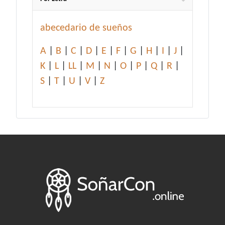
abecedario de sueños
A
|
B
|
C
|
D
|
E
|
F
|
G
|
H
|
I
|
J
|
K
|
L
|
LL
|
M
|
N
|
O
|
P
|
Q
|
R
|
S
|
T
|
U
|
V
|
Z