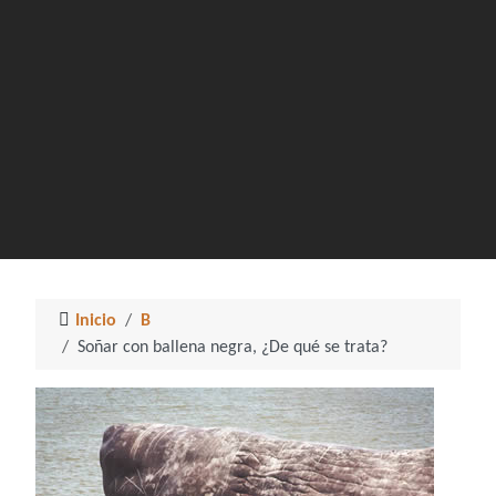
Inicio
B
Soñar con ballena negra, ¿De qué se trata?