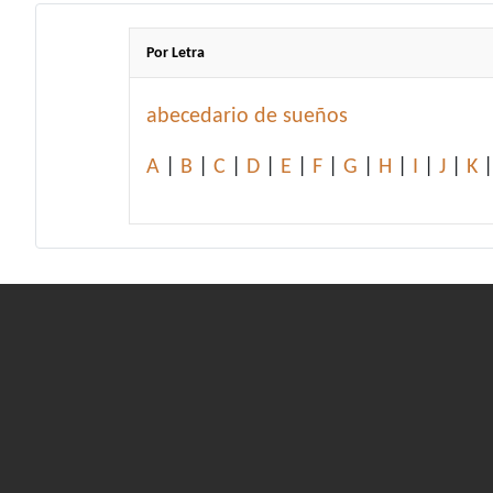
Por Letra
abecedario de sueños
A
|
B
|
C
|
D
|
E
|
F
|
G
|
H
|
I
|
J
|
K