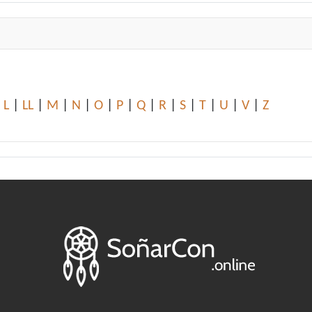
|
L
|
LL
|
M
|
N
|
O
|
P
|
Q
|
R
|
S
|
T
|
U
|
V
|
Z