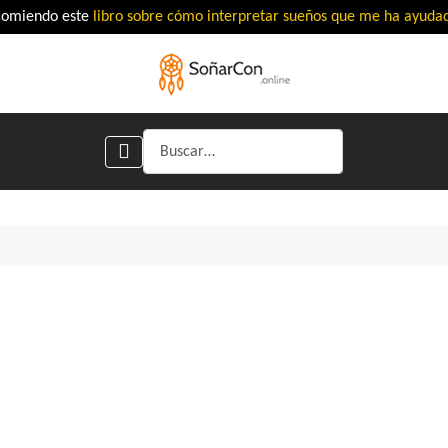
comiendo este
libro sobre cómo interpretar sueños que me ha ayud
Buscar