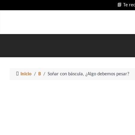
📘 Te re
Inicio
B
Soñar con báscula, ¿Algo debemos pesar?