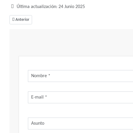
Última actualización: 24 Junio 2025
Artículo anterior: Soñar con botones, ¿Qué debemos sujetar?
Anterior