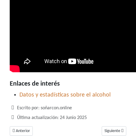
Enlaces de interés
Datos y estadísticas sobre el alcohol
Detalles
Escrito por:
soñarcon.online
Última actualización: 24 Junio 2025
Artículo anterior: Soñar con beso, un sueño relacionado a la intimidad
Artículo siguiente:
Anterior
Siguiente