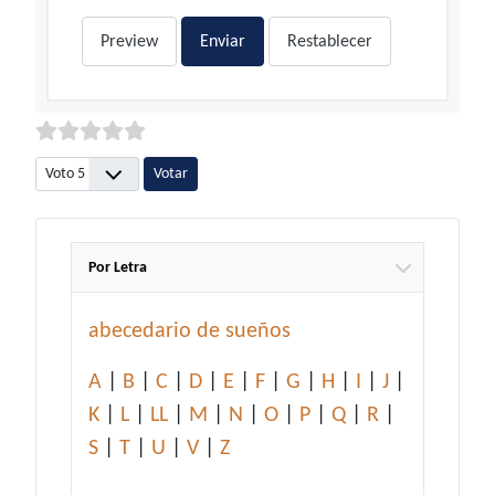
Preview
Enviar
Restablecer
Por favor, vote
Por Letra
abecedario de sueños
A
|
B
|
C
|
D
|
E
|
F
|
G
|
H
|
I
|
J
|
K
|
L
|
LL
|
M
|
N
|
O
|
P
|
Q
|
R
|
S
|
T
|
U
|
V
|
Z