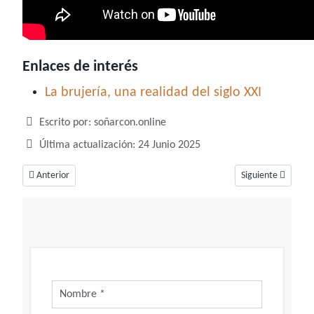
Enlaces de interés
La brujería, una realidad del siglo XXI
Detalles
Escrito por:
soñarcon.online
Última actualización: 24 Junio 2025
Artículo anterior: Soñar con barriga, un sueño que dice mucho acerca de
Artículo siguiente
Anterior
Siguiente