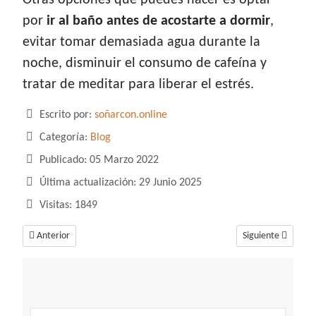
Otras opciones que puedes hacer es optar
por
ir al baño antes de acostarte a dormir
,
evitar tomar demasiada agua durante la
noche, disminuir el consumo de cafeína y
tratar de meditar para liberar el estrés.
Detalles
Escrito por:
soñarcon.online
Categoría:
Blog
Publicado: 05 Marzo 2022
Última actualización: 29 Junio 2025
Visitas: 1849
Artículo anterior: Me despierto por la noche sudando
Artículo siguiente
Anterior
Siguiente