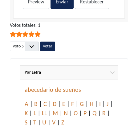
Preview
Enviar
Restablecer
Ratio:
Votos totales: 1
5
/
5
Por favor, vote
Por Letra
abecedario de sueños
A
|
B
|
C
|
D
|
E
|
F
|
G
|
H
|
I
|
J
|
K
|
L
|
LL
|
M
|
N
|
O
|
P
|
Q
|
R
|
S
|
T
|
U
|
V
|
Z