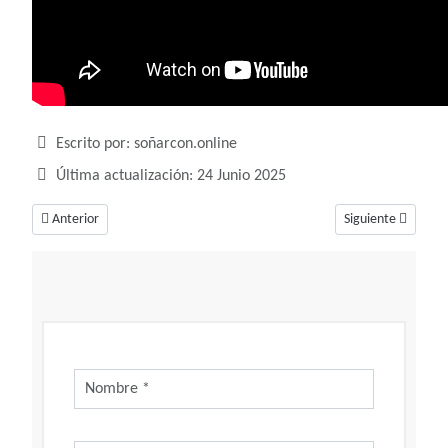
Detalles
Escrito por:
soñarcon.online
Última actualización: 24 Junio 2025
Artículo anterior: Soñar con celos, ¿Una falta de confianza en tu relación
Artículo siguiente
Anterior
Siguiente