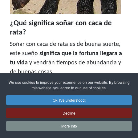
¿Qué significa soñar con caca de
rata?
Soñar con caca de rata es de buena suerte,
este sueño
significa que la fortuna llegara a
tu vida
y vendrán tiempos de abundancia y
de buenas cosas.
We use cookies to improve your experience on our website. By browsing
Si sueñas que tu hogar este lleno de caca de
this website, you agree to our use of cookies.
rata puede ser un sueño asqueroso, pero, su
Ok, I've understood!
connotación es positiva porque refleja
Decline
estabilidad económica.
More Info
En los sueños es importante evaluar el
contexto y cada detalle de lo que sucede