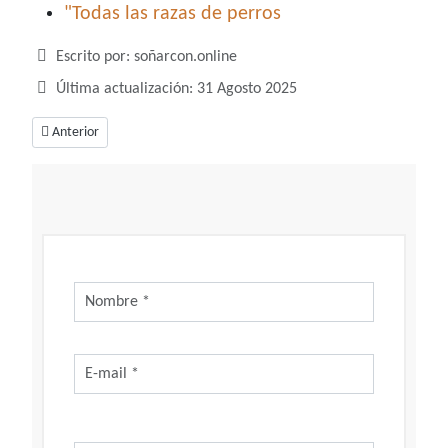
"Todas las razas de perros
Detalles
Escrito por:
soñarcon.online
Última actualización: 31 Agosto 2025
Artículo anterior: Soñar con cangrejos y su interpretación
Anterior