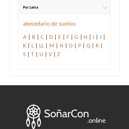
Por Letra
abecedario de sueños
A
|
B
|
C
|
D
|
E
|
F
|
G
|
H
|
I
|
J
|
K
|
L
|
LL
|
M
|
N
|
O
|
P
|
Q
|
R
|
S
|
T
|
U
|
V
|
Z