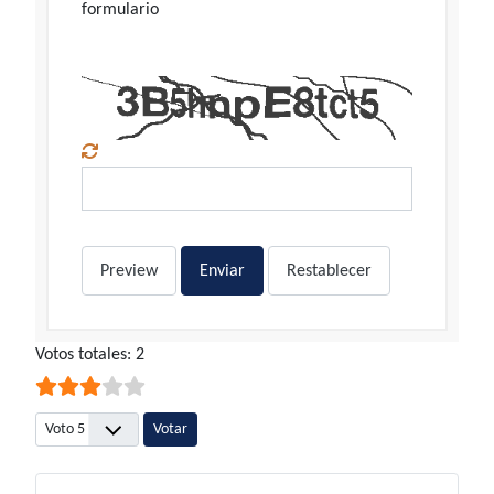
formulario
Preview
Enviar
Restablecer
Ratio:
Votos totales: 2
3
/
5
Por favor, vote