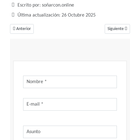
Detalles
Escrito por:
soñarcon.online
Última actualización: 26 Octubre 2025
Artículo anterior: Soñar con cisnes, ¿Qué nos querrá decir?
Artículo siguiente
Anterior
Siguiente