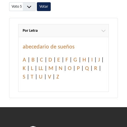
Por favor, vote
Por Letra
abecedario de sueños
A
|
B
|
C
|
D
|
E
|
F
|
G
|
H
|
I
|
J
|
K
|
L
|
LL
|
M
|
N
|
O
|
P
|
Q
|
R
|
S
|
T
|
U
|
V
|
Z