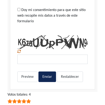
Doy mi consentimiento para que este sitio
web recopile mis datos a través de este
formulario
Preview
Enviar
Restablecer
Ratio:
Votos totales: 4
5
/
5