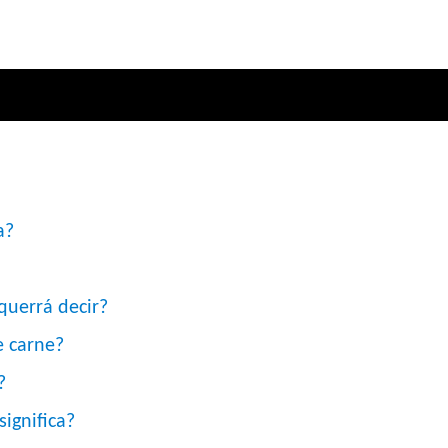
a?
querrá decir?
e carne?
?
ignifica?