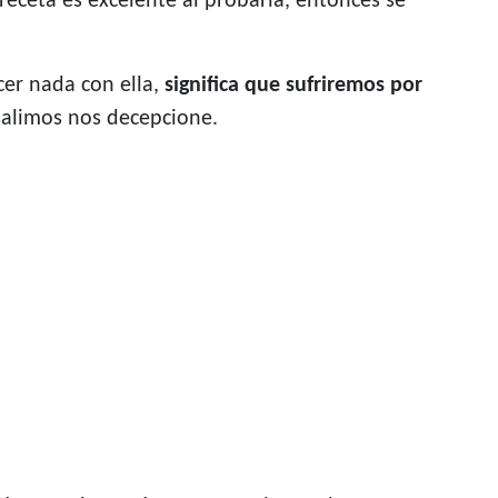
receta es excelente al probarla, entonces se
er nada con ella,
significa que sufriremos por
salimos nos decepcione.