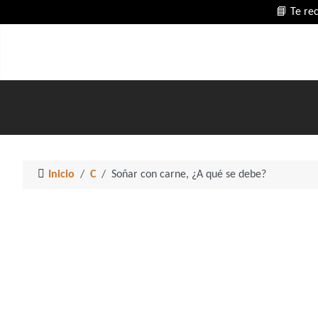
📘 Te re
Inicio
C
Soñar con carne, ¿A qué se debe?