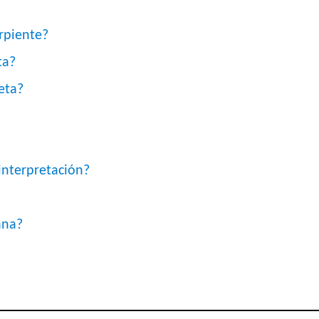
rpiente?
ta?
eta?
interpretación?
ana?