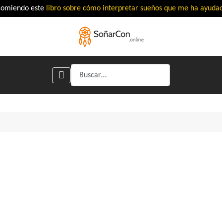
comiendo este
libro sobre cómo interpretar sueños que me ha ayud
Buscar