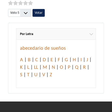
Por favor, vote
Por Letra
abecedario de sueños
A
|
B
|
C
|
D
|
E
|
F
|
G
|
H
|
I
|
J
|
K
|
L
|
LL
|
M
|
N
|
O
|
P
|
Q
|
R
|
S
|
T
|
U
|
V
|
Z