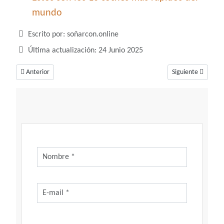
mundo
Detalles
Escrito por:
soñarcon.online
Última actualización: 24 Junio 2025
Artículo anterior: Soñar con correr, un buen augurio para alcanzar tus m
Artículo siguiente
Anterior
Siguiente