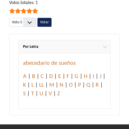
Ratio:
Votos totales: 1
5
/
5
Por favor, vote
Por Letra
abecedario de sueños
A
|
B
|
C
|
D
|
E
|
F
|
G
|
H
|
I
|
J
|
K
|
L
|
LL
|
M
|
N
|
O
|
P
|
Q
|
R
|
S
|
T
|
U
|
V
|
Z