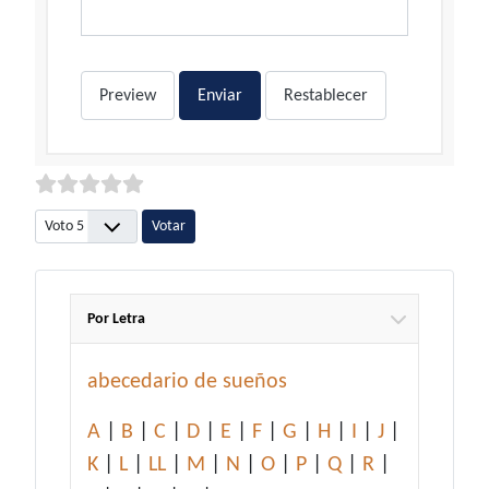
Preview
Enviar
Restablecer
Por favor, vote
Por Letra
abecedario de sueños
A
|
B
|
C
|
D
|
E
|
F
|
G
|
H
|
I
|
J
|
K
|
L
|
LL
|
M
|
N
|
O
|
P
|
Q
|
R
|