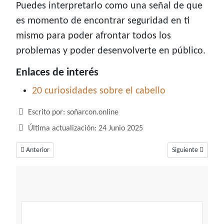
Puedes interpretarlo como una señal de que
es momento de encontrar seguridad en ti
mismo para poder afrontar todos los
problemas y poder desenvolverte en público.
Enlaces de interés
20 curiosidades sobre el cabello
Detalles
Escrito por:
soñarcon.online
Última actualización: 24 Junio 2025
Artículo anterior: Soñar con cara, un sueño con diversos significados
Artículo siguiente
Anterior
Siguiente