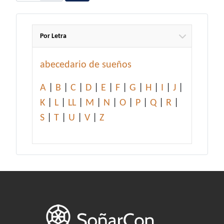
Por Letra
abecedario de sueños
A
|
B
|
C
|
D
|
E
|
F
|
G
|
H
|
I
|
J
|
K
|
L
|
LL
|
M
|
N
|
O
|
P
|
Q
|
R
|
S
|
T
|
U
|
V
|
Z