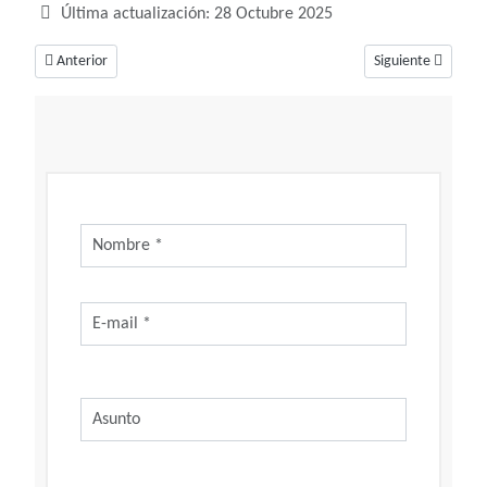
Última actualización: 28 Octubre 2025
Artículo anterior: Soñar con calavera, ¿Vienen malas noticias?
Artículo siguiente:
Anterior
Siguiente