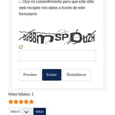
Doy mi consentimiento para que este sitio
web recopile mis datos a través de este
formulario
Preview
Enviar
Restablecer
Ratio:
Votos totales: 1
5
/
5
Por favor, vote