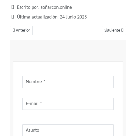
Detalles
Escrito por:
soñarcon.online
Última actualización: 24 Junio 2025
Artículo anterior: Soñar con canas, un sueño que podría simbolizar la vej
Artículo siguiente
Anterior
Siguiente