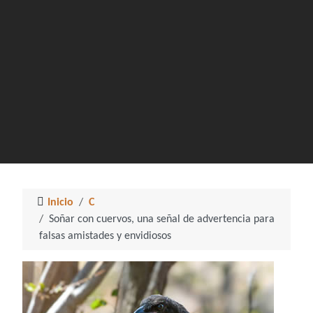
Inicio
C
Soñar con cuervos, una señal de advertencia para
falsas amistades y envidiosos